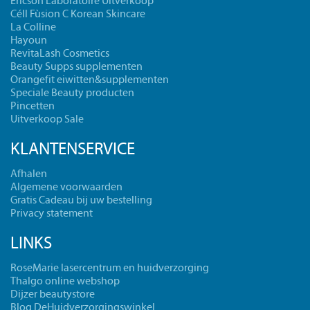
Ericson Laboratoire Uitverkoop
Céll Fùsion C Korean Skincare
La Colline
Hayoun
RevitaLash Cosmetics
Beauty Supps supplementen
Orangefit eiwitten&supplementen
Speciale Beauty producten
Pincetten
Uitverkoop Sale
KLANTENSERVICE
Afhalen
Algemene voorwaarden
Gratis Cadeau bij uw bestelling
Privacy statement
LINKS
RoseMarie lasercentrum en huidverzorging
Thalgo online webshop
Dijzer beautystore
Blog DeHuidverzorgingswinkel