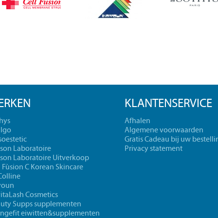
ERKEN
KLANTENSERVICE
hys
Afhalen
lgo
Algemene voorwaarden
oestetic
Gratis Cadeau bij uw bestelli
cson Laboratoire
Privacy statement
cson Laboratoire Uitverkoop
l Fùsion C Korean Skincare
Colline
youn
itaLash Cosmetics
uty Supps supplementen
ngefit eiwitten&supplementen