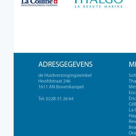
ADRESGEGEVENS
M
de Huidverzorgingswinkel
Sot
Hoofdstraat 246
Tha
1611 AN Bovenkarspel
Mes
Eri
Eri
Tel. 0228-51 26 64
Cél
La 
Ha
Rev
Bea
Ora