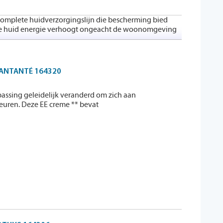
 complete huidverzorgingslijn die bescherming bied
n de huid energie verhoogt ongeacht de woonomgeving
 iedereen die op zoek is naar een bootsende en
or iedereen die de jeugdige uitstraling van de huid
ANTANTÉ 164320
epassing geleidelijk veranderd om zich aan
leuren. Deze EE creme ** bevat