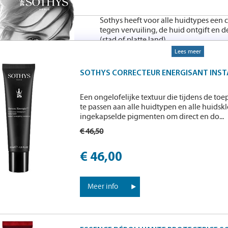
Sothys heeft voor alle huidtypes een
tegen vervuiling, de huid ontgift e
(stad of platte land).
De vermoeide huid, de vale huid, voor
Lees meer
perfectionerende huidverzorging en vo
wil behouden.
SOTHYS CORRECTEUR ENERGISANT INST
Een ongelofelijke textuur die tijdens de to
te passen aan alle huidtypen en alle huidsk
ingekapselde pigmenten om direct en do...
€ 46,50
€ 46,00
Meer info