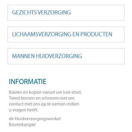
GEZICHTS VERZORGING
LA COLLINE HUIDVERZORGING
IS HUIDVERBETERING OP HET
LICHAAMSVERZORGING EN PRODUCTEN
ALLERHOOGSTE NIVEAU.
LA COLLINE EEN PERFECTE COMBINATIE VAN
MANNEN HUIDVERZORGING
BETROUWBAARHEID, NAUWKEURIGHEID,
PRESTATIES EN TOPKWALITEIT.
La Colline een werkelijk uniek huidverzorgingsmerk La
Colline skinecare bevat de perfecte formulering voor zeer
INFORMATIE
effectieve cellulaire anti aging behandelingen.
De cosmetica producten van La Colline een superieur en
Kiezen en kopen vanuit uw luie stoel.
Treed binnen en schroom niet om
exclusief anti aging merk dat technisch onderzoek
contact met ons op te nemen indien
combineert met de hoogst mogelijke kwaliteit
u vragen heeft.
voor een ongeevenaard resultaat.
de Huidverzorgingswinkel
LA COLLINE SCHOONHEIDSSALON
Bovenkarspel