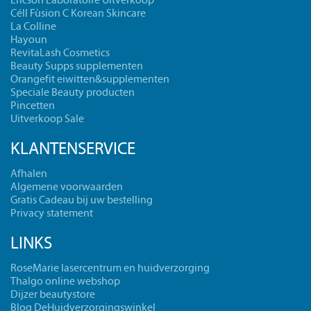
Ericson Laboratoire Uitverkoop
Céll Fùsion C Korean Skincare
La Colline
Hayoun
RevitaLash Cosmetics
Beauty Supps supplementen
Orangefit eiwitten&supplementen
Speciale Beauty producten
Pincetten
Uitverkoop Sale
KLANTENSERVICE
Afhalen
Algemene voorwaarden
Gratis Cadeau bij uw bestelling
Privacy statement
LINKS
RoseMarie lasercentrum en huidverzorging
Thalgo online webshop
Dijzer beautystore
Blog DeHuidverzorgingswinkel