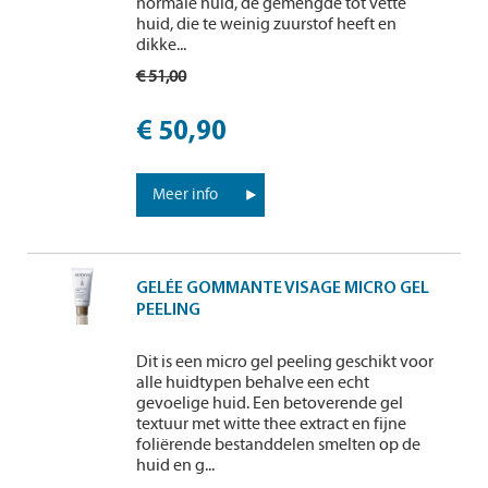
normale huid, de gemengde tot vette
huid, die te weinig zuurstof heeft en
dikke...
€ 51,00
€ 50,90
Meer info
GELÉE GOMMANTE VISAGE MICRO GEL
PEELING
Dit is een micro gel peeling geschikt voor
alle huidtypen behalve een echt
gevoelige huid. Een betoverende gel
textuur met witte thee extract en fijne
foliërende bestanddelen smelten op de
huid en g...