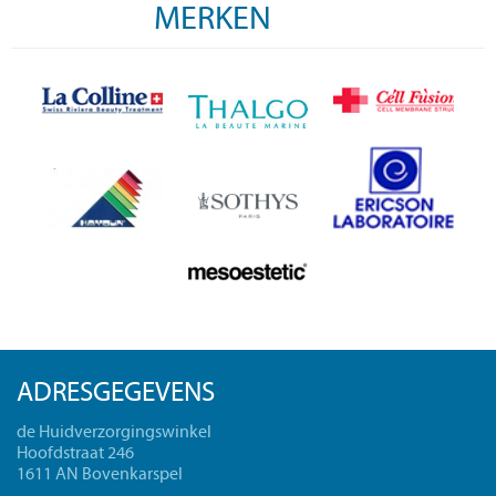
MERKEN
ADRESGEGEVENS
de Huidverzorgingswinkel
Hoofdstraat 246
1611 AN Bovenkarspel