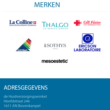
MERKEN
ADRESGEGEVENS
de Huidverzorgingswinkel
Hoofdstraat 246
1611 AN Bovenkarspel