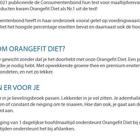
 2021 publiceerde de Consumentenbond hun test voor maaltijdvervang
ducten kwam Orangefit Diet als Nr.1 uit de test!
ntenbond heeft in haar onderzoek vooral gelet op voedingswaarden 
Diet het hoogste percentage eiwitten bevat en daarnaast ook de hoo
M ORANGEFIT DIET?
 gewicht zonder dat je het doorhebt met onze Orangefit Diet. Een p
die je nodig hebt. Met opwekkende groene thee en premium erwteneiwi
ondeten, en net zo lekker.
N ER VOOR JE
r in je lievelingsbroek passen. Lekkerder in je vel zitten. Je ademhal
of constant de neiging om te snaaien. Hoe dan ook, je gaat aan de 
d aan.
ging van 1 dagelijkse hoofdmaaltijd ondersteunt Orangefit Diet bij
ijden ondersteunt het bij afslanken.