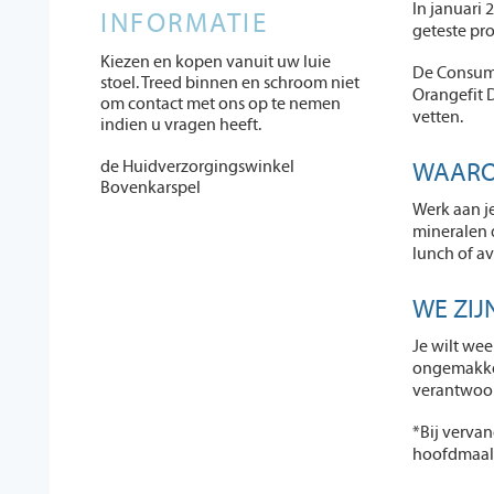
In januari
INFORMATIE
geteste pro
Kiezen en kopen vanuit uw luie
De Consume
stoel. Treed binnen en schroom niet
Orangefit 
om contact met ons op te nemen
vetten.
indien u vragen heeft.
de Huidverzorgingswinkel
WAARO
Bovenkarspel
Werk aan je
mineralen 
lunch of av
WE ZIJ
Je wilt wee
ongemakken 
verantwoor
*Bij vervan
hoofdmaalt