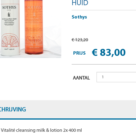
HUID
Sothys
€ 123,20
€ 83,00
PRIJS
AANTAL
CHRIJVING
Vitalité cleansing milk & lotion 2x 400 ml