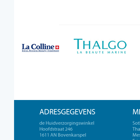
ADRESGEGEVENS
M
de Huidverzorgingswinkel
Sot
Hoofdstraat 246
Tha
1611 AN Bovenkarspel
Mes