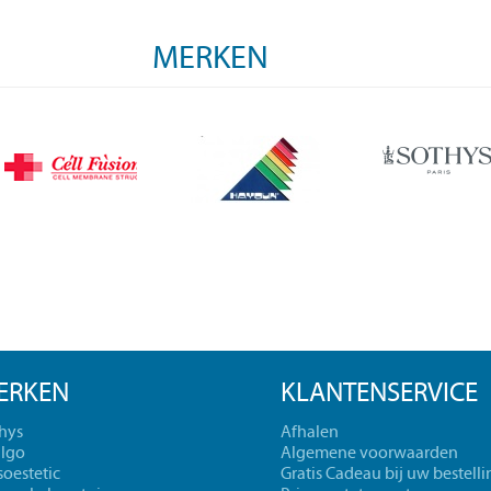
MERKEN
ERKEN
KLANTENSERVICE
hys
Afhalen
lgo
Algemene voorwaarden
oestetic
Gratis Cadeau bij uw bestelli