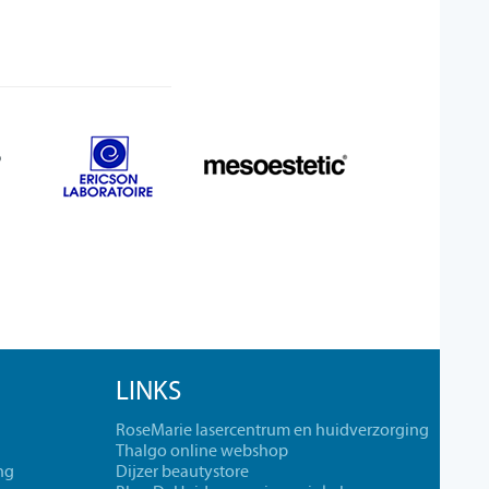
LINKS
RoseMarie lasercentrum en huidverzorging
Thalgo online webshop
ng
Dijzer beautystore