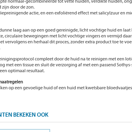
opte normaal-gecombineerde tot vette huiden, verdikte huiden, on
 zijn door de zon.
iepreinigende actie, en een exfoliërend effect met salicylzuur en micr
dunne laag aan op een goed gereinigde, licht vochtige huid en laat 
e, circulaire bewegingen met licht vochtige vingers en vermijd daa
et vervolgens en herhaal dit proces, zonder extra product toe te voe
.
einigingsprotocol compleet door de huid na te reinigen met een lot
og met een tissue en sluit de verzorging af met een passend Sothys
een optimaal resultaat.
maatregelen
iken op een gevoelige huid of een huid met kwetsbare bloedvaatjes.
NTEN BEKEKEN OOK