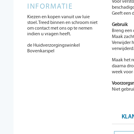
Voor verst
INFORMATIE
beschadigd
Geeft een d
Kiezen en kopen vanuit uw luie
stoel. Treed binnen en schroom niet
Gebruik
om contact met ons op te nemen
Breng een 
indien u vragen heeft.
Maak zacht
Verwijder h
de Huidverzorgingswinkel
verwijderd
Bovenkarspel
Maak het r
daarna dro
week voor 
Voorzorgs
Niet gebru
KLA