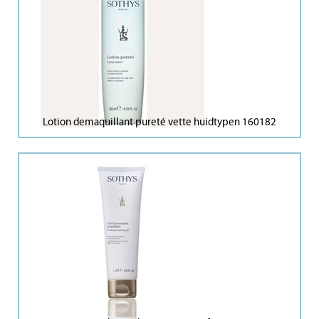
Lotion demaquillant pureté vette huidtypen 160182