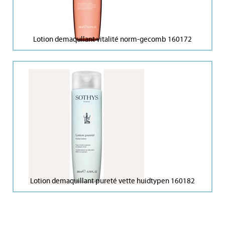
Lotion demaqullant vitalité norm-gecomb 160172
Lotion demaquillant pureté vette huidtypen 160182