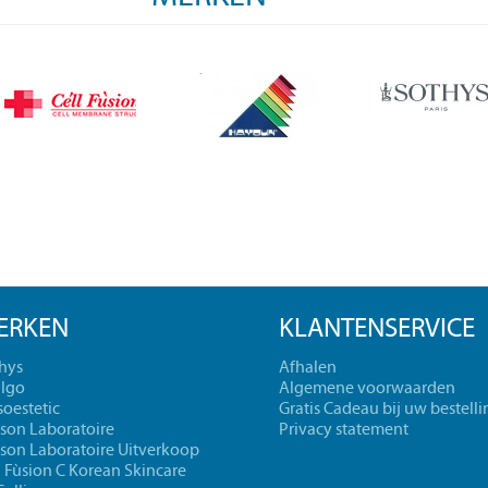
ERKEN
KLANTENSERVICE
hys
Afhalen
lgo
Algemene voorwaarden
oestetic
Gratis Cadeau bij uw bestelli
cson Laboratoire
Privacy statement
cson Laboratoire Uitverkoop
l Fùsion C Korean Skincare