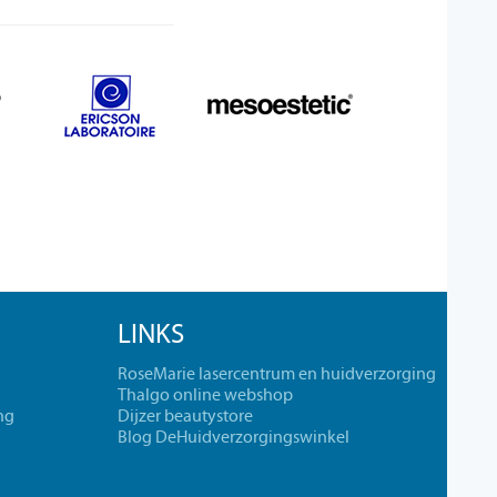
LINKS
RoseMarie lasercentrum en huidverzorging
Thalgo online webshop
ng
Dijzer beautystore
Blog DeHuidverzorgingswinkel