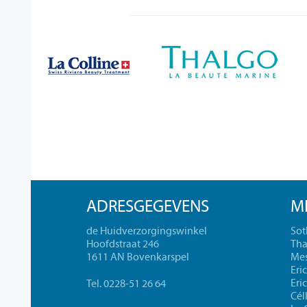
ADRESGEGEVENS
M
de Huidverzorgingswinkel
Sot
Hoofdstraat 246
Tha
1611 AN Bovenkarspel
Mes
Eri
Eri
Tel. 0228-51 26 64
Cél