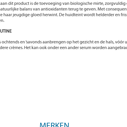
 aan dit product is de toevoeging van biologische mirte, zorgvuldi
natuurlijke balans van antioxidanten terug te geven. Met consequent
e haar jeugdige gloed herwint. De huidteint wordt helderder en fr
n.
UTINE
‘s ochtends en ‘savonds
aanbrengen op het gezicht en de hals,
vóór u
ndere
crèmes. Het kan ook onder een ander
serum worden aangebra
MERKEN