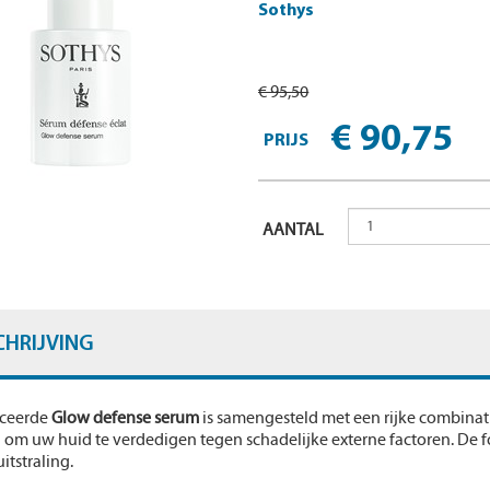
Sothys
€ 95,50
€ 90,75
PRIJS
AANTAL
CHRIJVING
nceerde
Glow defense serum
is samengesteld met een rijke combinati
om uw huid te verdedigen tegen schadelijke externe factoren. De f
itstraling.