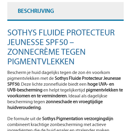
BESCHRIJVING
SOTHYS FLUIDE PROTECTEUR
JEUNESSE SPF50 –
ZONNECRÈME TEGEN
PIGMENTVLEKKEN
Bescherm je huid dagelijks tegen de zon én voorkom
pigmentvlekken met de
Sothys Fluide Protecteur Jeunesse
SPF50
. Deze lichte zonnefluïde biedt een
hoge UVA- en
UVB-bescherming
en helpt tegelijkertijd
pigmentvlekken te
voorkomen en te verminderen
. Ideaal als dagelijkse
bescherming tegen
zonneschade en vroegtijdige
huidveroudering
.
De formule uit de
Sothys Pigmentation verzorgingslijn
combineert krachtige zonbescherming met actieve
ingrediënten die de huid egaler en stralender maken.