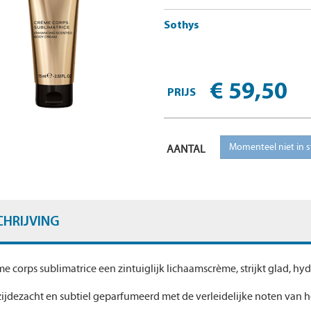
Sothys
€ 59,50
PRIJS
AANTAL
CHRIJVING
me corps sublimatrice een
zintuiglijk
lichaamscrème, strijkt glad, hy
zijdezacht en subtiel geparfumeerd met de verleidelijke noten van 