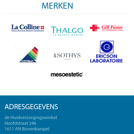
MERKEN
ADRESGEGEVENS
de Huidverzorgingswinkel
Hoofdstraat 246
1611 AN Bovenkarspel