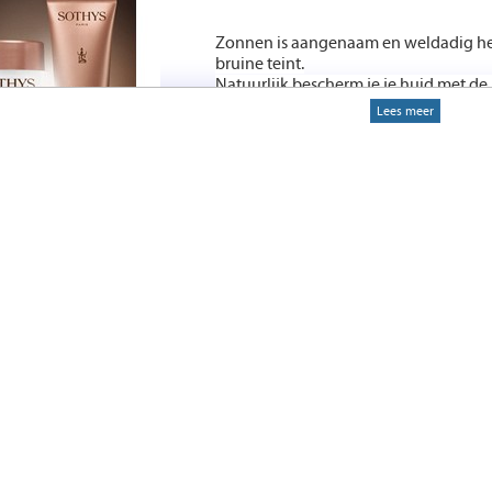
Zonnen is aangenaam en weldadig het
bruine teint.
Natuurlijk bescherm je je huid met de
veilige egale kleuring.
Lees meer
Maar ook na het zonnen heeft je huid 
hydrateert en verkoelt.
Het is goed een afther sun te gebruik
volgende dag en de huid te verkoele
Sothys afther sun is een bruin verlen
voorkomen en stimuleert het natuurlij