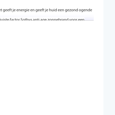
 geeft je energie en geeft je huid een gezond ogende
 juiste factor Sothys anti age zonnebrand voor een
een goede verzorging nodig die de huid hersteld,
en om de huid voor te bereiden voor de zon op de
n en verzorgen van de zon van een dag zonnebaden.
gende verzorging voor na de zon en helpt vervelling
k bruiningsproces.