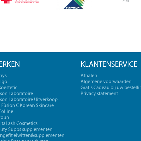
ERKEN
KLANTENSERVICE
hys
Afhalen
lgo
Algemene voorwaarden
oestetic
Gratis Cadeau bij uw bestelli
cson Laboratoire
Privacy statement
cson Laboratoire Uitverkoop
l Fùsion C Korean Skincare
Colline
youn
itaLash Cosmetics
uty Supps supplementen
ngefit eiwitten&supplementen