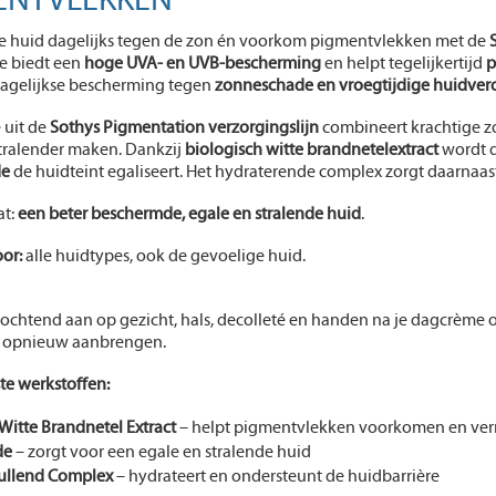
ENTVLEKKEN
e huid dagelijks tegen de zon én voorkom pigmentvlekken met de
e biedt een
hoge UVA- en UVB-bescherming
en helpt tegelijkertijd
p
 dagelijkse bescherming tegen
zonneschade en vroegtijdige huidver
 uit de
Sothys Pigmentation verzorgingslijn
combineert krachtige z
stralender maken. Dankzij
biologisch witte brandnetelextract
wordt d
de
de huidteint egaliseert. Het hydraterende complex zorgt daarnaa
at:
een beter beschermde, egale en stralende huid
.
or:
alle huidtypes, ook de gevoelige huid.
ochtend aan op gezicht, hals, decolleté en handen na je dagcrème of
g opnieuw aanbrengen.
te werkstoffen:
Witte Brandnetel Extract
– helpt pigmentvlekken voorkomen en ve
de
– zorgt voor een egale en stralende huid
ullend Complex
– hydrateert en ondersteunt de huidbarrière