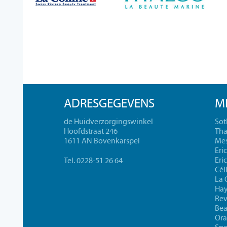
ADRESGEGEVENS
M
de Huidverzorgingswinkel
Sot
Hoofdstraat 246
Tha
1611 AN Bovenkarspel
Mes
Eri
Eri
Tel. 0228-51 26 64
Cél
La 
Ha
Rev
Bea
Ora