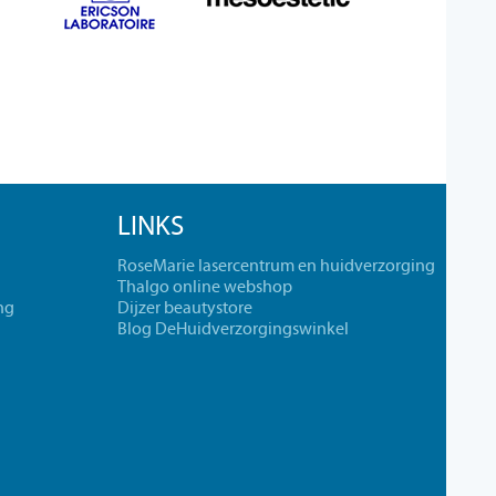
LINKS
RoseMarie lasercentrum en huidverzorging
Thalgo online webshop
ng
Dijzer beautystore
Blog DeHuidverzorgingswinkel