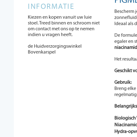
PIGM
INFORMATIE
Bescherm j
Kiezen en kopen vanuit uw luie
zonnefluïd
stoel. Treed binnen en schroom niet
Ideaal als
om contact met ons op te nemen
indien u vragen heeft.
De formule
egaler en 
de Huidverzorgingswinkel
niacinami
Bovenkarspel
Het resulta
Geschikt vo
Gebruik:
Breng elke 
regelmati
Belangrijks
Biologisch 
Niacinami
Hydra-opv