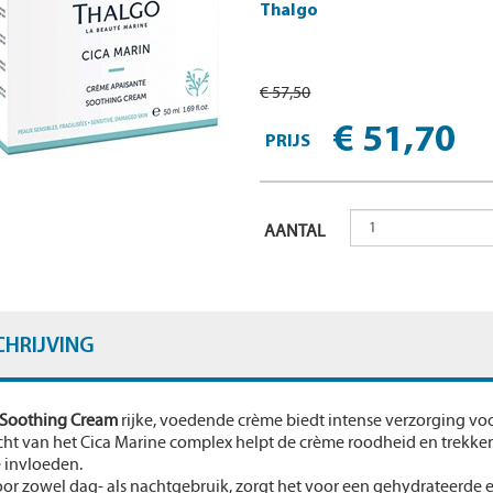
Thalgo
€ 57,50
€ 51,70
PRIJS
AANTAL
CHRIJVING
 Soothing Cream
rijke, voedende crème biedt intense verzorging vo
cht van het Cica Marine complex helpt de crème roodheid en trekke
 invloeden.
or zowel dag- als nachtgebruik, zorgt het voor een gehydrateerde e