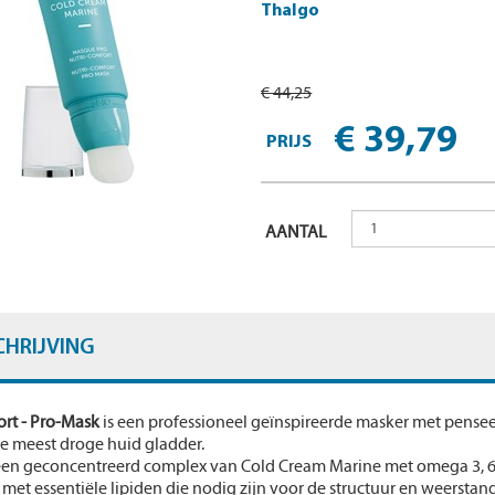
Thalgo
€ 44,25
€ 39,79
PRIJS
AANTAL
CHRIJVING
ort - Pro-Mask
is een professioneel geïnspireerde masker met penseel 
e meest droge huid gladder.
een geconcentreerd complex van Cold Cream Marine met omega 3, 6,
met essentiële lipiden die nodig zijn voor de structuur en weerstan