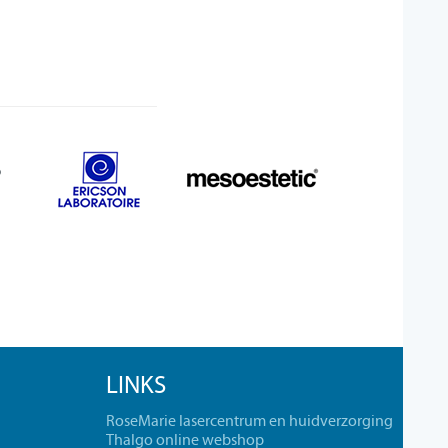
LINKS
RoseMarie lasercentrum en huidverzorging
Thalgo online webshop