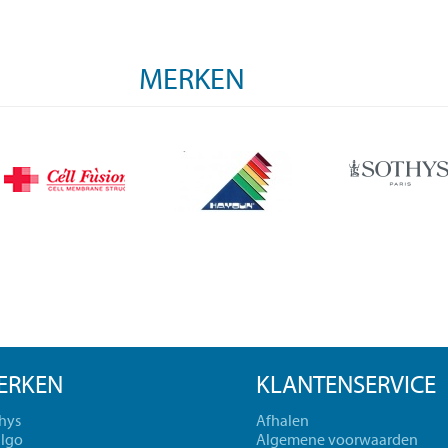
MERKEN
ERKEN
KLANTENSERVICE
hys
Afhalen
lgo
Algemene voorwaarden