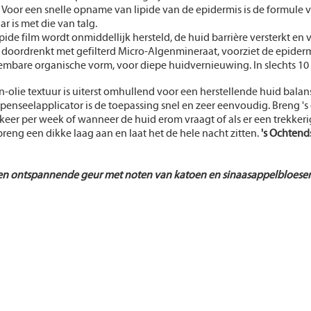
Voor een snelle opname van lipide van de epidermis is de formule v
ar is met die van talg.
pide film wordt onmiddellijk hersteld, de huid barrière versterkt en 
, doordrenkt met gefilterd Micro-Algenmineraat, voorziet de epide
embare organische vorm, voor diepe huidvernieuwing. In slechts 10
-olie textuur is uiterst omhullend voor een herstellende huid balans
penseelapplicator is de toepassing snel en zeer eenvoudig. Breng '
keer per week of wanneer de huid erom vraagt of als er een trekkeri
reng een dikke laag aan en laat het de hele nacht zitten.
's Ochtends
en ontspannende geur met noten van katoen en sinaasappelbloesem