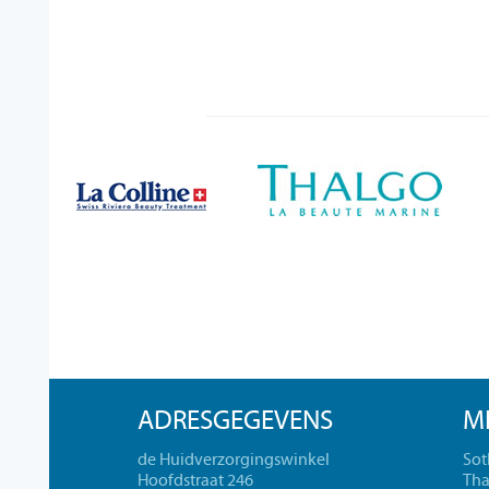
ADRESGEGEVENS
M
de Huidverzorgingswinkel
Sot
Hoofdstraat 246
Tha