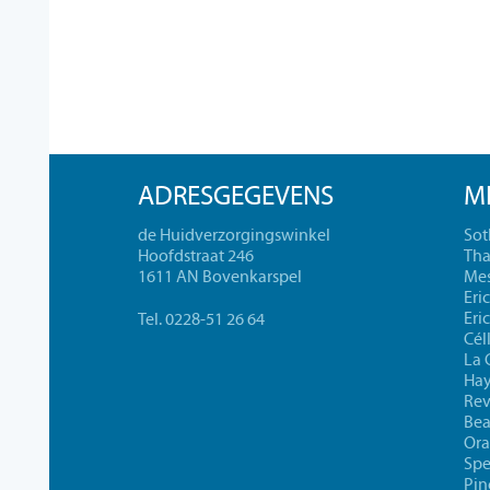
ADRESGEGEVENS
M
de Huidverzorgingswinkel
Sot
Hoofdstraat 246
Tha
1611 AN Bovenkarspel
Mes
Eri
Eri
Tel. 0228-51 26 64
Cél
La 
Ha
Rev
Bea
Ora
Spe
Pin