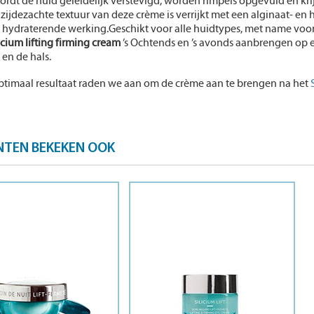
rdt de huid geleidelijk verstevigd, worden rimpels opgevuld en krijg
 zijdezachte textuur van deze crème is verrijkt met een alginaat- en
 hydraterende werking.Geschikt voor alle huidtypes, met name voor
icium lifting firming cream
’s Ochtends en ’s avonds aanbrengen op 
 en de hals.
ptimaal resultaat raden we aan om de crème aan te brengen na het
NTEN BEKEKEN OOK