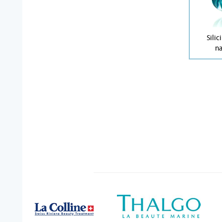
Silic
n