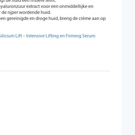
t de huid een frissere teint.
 hyaluronzuur extract voor een onmiddellijke en
 de rijper wordende huid.
een gereinigde en droge huid, breng de crème aan op
Silicium Lift – Intensive Lifting en Firming Serum