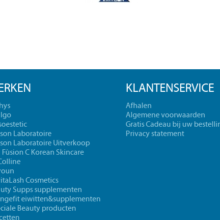
ERKEN
KLANTENSERVICE
hys
Afhalen
lgo
Algemene voorwaarden
oestetic
Gratis Cadeau bij uw bestelli
cson Laboratoire
Privacy statement
cson Laboratoire Uitverkoop
l Fùsion C Korean Skincare
Colline
youn
itaLash Cosmetics
uty Supps supplementen
ngefit eiwitten&supplementen
ciale Beauty producten
cetten