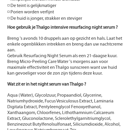
◽ De teint is gelijkmatiger
◽ Porien worden verfijnt
◽ De huid is jonger, strakker en steviger
H
oe gebruik je Thalgo intensive resurfacing night serum ?
Breng 's avonds 10 druppels aan op gezicht en hals. Laat het
enkele ogenblikken intrekken en breng dan uw nachtcreme
aan.
Gebruik Resurfacing Night Serum als een 21-daagse kuur.
Breng Micro-Peeling Care Water 's morgens aan voor
maximale effectiviteit en Thalgo sunscreen want uw huid
kan gevoeliger voor de zon zijn tijdens deze kuur.
Wat zit er in het night serum van Thalgo ?
Aqua (Water), Glycolzuur, Propaandiol, Glycerine,
Natriumhydroxide, Fucus Vesiculosus Extract, Laminaria
Digitata Extract, Pentyleenglycol Fenoxyethanol,
Xanthaangom, Chloorfenes,
Lithothamnium Calcareum
Extract, Gluconolactone, Sclerolethylgarnitriumglycol,
Benzinezout Butylfenolsulfonaat, Siliciumdioxide, Alcohol,