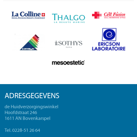
ADRESGEGEVENS
de Huidverzorgingswinkel
Hoofdstraat 246
1611 AN Bovenkarspel
Tel. 0228-51 26 64