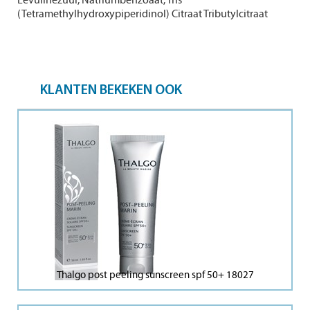
Levulinezuur, Natriumbenzoaat,
Tris
(Tetramethylhydroxypiperidinol) Citraat Tributylcitraat
KLANTEN BEKEKEN OOK
Thalgo post peeling sunscreen spf 50+ 18027